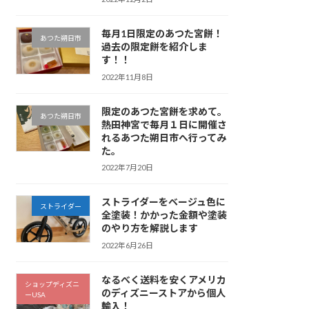
毎月1日限定のあつた宮餅！
あつた朔日市
過去の限定餅を紹介しま
す！！
2022年11月8日
限定のあつた宮餅を求めて。
あつた朔日市
熱田神宮で毎月１日に開催さ
れるあつた朔日市へ行ってみ
た。
2022年7月20日
ストライダーをベージュ色に
ストライダー
全塗装！かかった金額や塗装
のやり方を解説します
2022年6月26日
なるべく送料を安くアメリカ
ショップディズニ
のディズニーストアから個人
ーUSA
輸入！