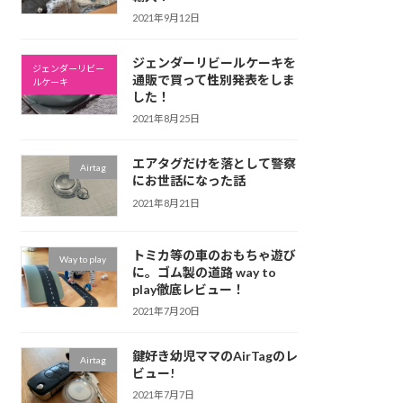
2021年9月12日
ジェンダーリビールケーキを
ジェンダーリビー
通販で買って性別発表をしま
ルケーキ
した！
2021年8月25日
エアタグだけを落として警察
Airtag
にお世話になった話
2021年8月21日
トミカ等の車のおもちゃ遊び
Way to play
に。ゴム製の道路 way to
play徹底レビュー！
2021年7月20日
鍵好き幼児ママのAirTagのレ
Airtag
ビュー!
2021年7月7日