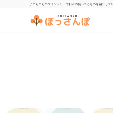
コ
ナ
子どものものやインテリアや日々の使ってるものを紹介して
ン
ビ
テ
ゲ
ン
ー
ツ
シ
へ
ョ
ス
ン
キ
に
ッ
移
プ
動