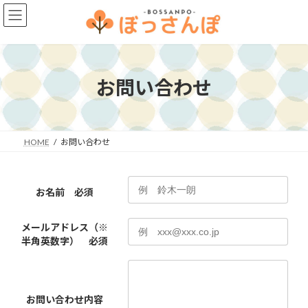
コ
ナ
ン
ビ
テ
ゲ
ン
ー
ツ
シ
へ
ョ
お問い合わせ
ス
ン
キ
に
ッ
移
プ
動
HOME
お問い合わせ
お名前
必須
メールアドレス
（※
半角英数字）
必須
お問い合わせ内容