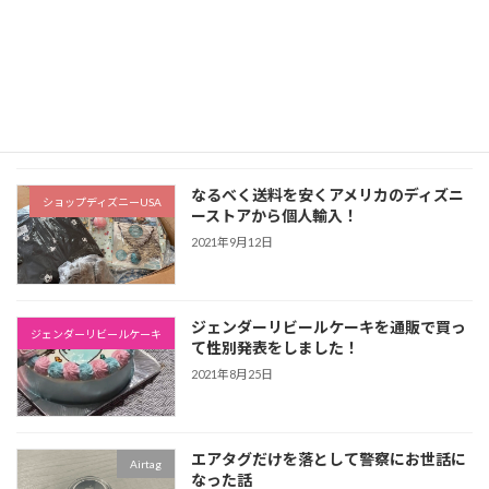
ストライダーをベージュ色に全塗装！か
ストライダー
かった金額や塗装のやり方を解説します
2022年6月26日
なるべく送料を安くアメリカのディズニ
ショップディズニーUSA
ーストアから個人輸入！
2021年9月12日
ジェンダーリビールケーキを通販で買っ
ジェンダーリビールケーキ
て性別発表をしました！
2021年8月25日
エアタグだけを落として警察にお世話に
Airtag
なった話