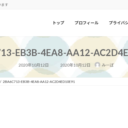
います
トップ
プロフィール
プライバ
13-EB3B-4EA8-AA12-AC2D4
最
2020年10月12日
2020年10月12日
みーぼ
終
更
新
日
2BA6C713-EB3B-4EA8-AA12-AC2D4ED10E91
時
: