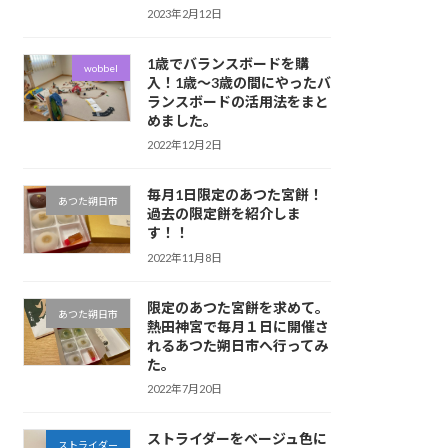
2023年2月12日
1歳でバランスボードを購
wobbel
入！1歳〜3歳の間にやったバ
ランスボードの活用法をまと
めました。
2022年12月2日
毎月1日限定のあつた宮餅！
あつた朔日市
過去の限定餅を紹介しま
す！！
2022年11月8日
限定のあつた宮餅を求めて。
あつた朔日市
熱田神宮で毎月１日に開催さ
れるあつた朔日市へ行ってみ
た。
2022年7月20日
ストライダーをベージュ色に
ストライダー