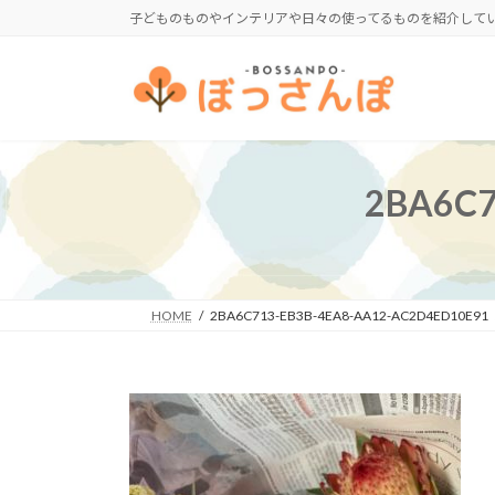
コ
ナ
子どものものやインテリアや日々の使ってるものを紹介して
ン
ビ
テ
ゲ
ン
ー
ツ
シ
へ
ョ
ス
ン
2BA6C7
キ
に
ッ
移
プ
動
HOME
2BA6C713-EB3B-4EA8-AA12-AC2D4ED10E91