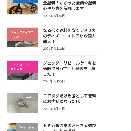
全塗装！かかった金額や塗装
のやり方を解説します
2022年6月26日
なるべく送料を安くアメリカ
ショップディズニ
のディズニーストアから個人
ーUSA
輸入！
2021年9月12日
ジェンダーリビールケーキを
ジェンダーリビー
通販で買って性別発表をしま
ルケーキ
した！
2021年8月25日
エアタグだけを落として警察
Airtag
にお世話になった話
2021年8月21日
トミカ等の車のおもちゃ遊び
Way to play