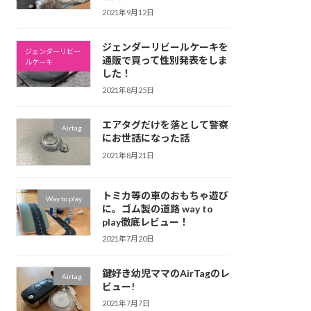
2021年9月12日
ジェンダーリビールケーキを
ジェンダーリビー
通販で買って性別発表をしま
ルケーキ
した！
2021年8月25日
エアタグだけを落として警察
Airtag
にお世話になった話
2021年8月21日
トミカ等の車のおもちゃ遊び
Way to play
に。ゴム製の道路 way to
play徹底レビュー！
2021年7月20日
鍵好き幼児ママのAirTagのレ
Airtag
ビュー!
2021年7月7日