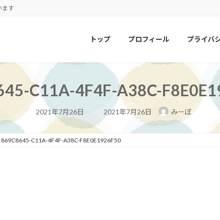
います
トップ
プロフィール
プライバ
645-C11A-4F4F-A38C-F8E0E1
最
2021年7月26日
2021年7月26日
みーぼ
終
更
新
日
869C8645-C11A-4F4F-A38C-F8E0E1926F50
時
: