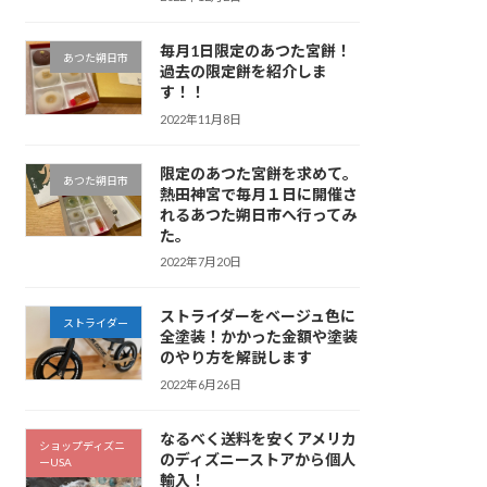
毎月1日限定のあつた宮餅！
あつた朔日市
過去の限定餅を紹介しま
す！！
2022年11月8日
限定のあつた宮餅を求めて。
あつた朔日市
熱田神宮で毎月１日に開催さ
れるあつた朔日市へ行ってみ
た。
2022年7月20日
ストライダーをベージュ色に
ストライダー
全塗装！かかった金額や塗装
のやり方を解説します
2022年6月26日
なるべく送料を安くアメリカ
ショップディズニ
のディズニーストアから個人
ーUSA
輸入！