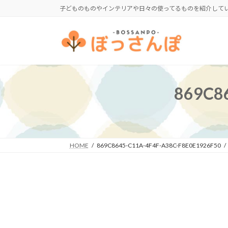
コ
ナ
子どものものやインテリアや日々の使ってるものを紹介して
ン
ビ
テ
ゲ
ン
ー
ツ
シ
へ
ョ
ス
ン
869C8
キ
に
ッ
移
プ
動
HOME
869C8645-C11A-4F4F-A38C-F8E0E1926F50