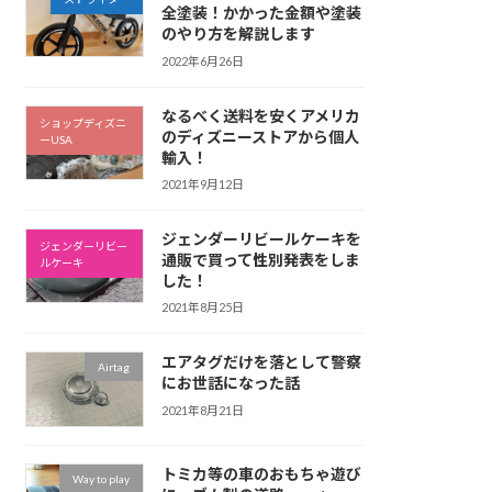
全塗装！かかった金額や塗装
のやり方を解説します
2022年6月26日
なるべく送料を安くアメリカ
ショップディズニ
のディズニーストアから個人
ーUSA
輸入！
2021年9月12日
ジェンダーリビールケーキを
ジェンダーリビー
通販で買って性別発表をしま
ルケーキ
した！
2021年8月25日
エアタグだけを落として警察
Airtag
にお世話になった話
2021年8月21日
トミカ等の車のおもちゃ遊び
Way to play