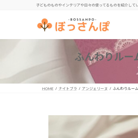
コ
ナ
子どものものやインテリアや日々の使ってるものを紹介して
ン
ビ
テ
ゲ
ン
ー
ツ
シ
へ
ョ
ス
ン
ふんわりルー
キ
に
ッ
移
プ
動
HOME
ナイトブラ
アンジェリーヌ
ふんわりルー