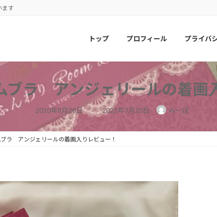
います
トップ
プロフィール
プライバ
ムブラ アンジェリールの着画
最
2020年8月28日
2022年7月20日
みーぼ
終
更
新
日
ムブラ アンジェリールの着画入りレビュー！
時
: