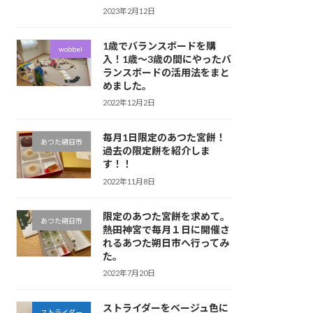
2023年2月12日
1歳でバランスボードを購
wobbel
入！1歳〜3歳の間にやったバ
ランスボードの活用法をまと
めました。
2022年12月2日
毎月1日限定のあつた宮餅！
あつた朔日市
過去の限定餅を紹介しま
す！！
2022年11月8日
限定のあつた宮餅を求めて。
あつた朔日市
熱田神宮で毎月１日に開催さ
れるあつた朔日市へ行ってみ
た。
2022年7月20日
ストライダーをベージュ色に
ストライダー