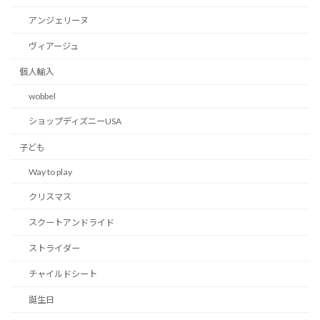
アンジェリーヌ
ヴィアージュ
個人輸入
wobbel
ショップディズニーUSA
子ども
Way to play
クリスマス
スクートアンドライド
ストライダー
チャイルドシート
誕生日