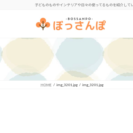
コ
ナ
子どものものやインテリアや日々の使ってるものを紹介して
ン
ビ
テ
ゲ
ン
ー
ツ
シ
へ
ョ
ス
ン
キ
に
ッ
移
プ
動
HOME
img_3201.jpg
img_3201.jpg