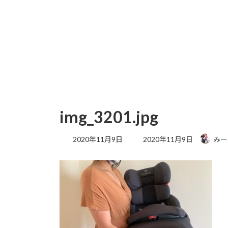
img_3201.jpg
最
2020年11月9日
2020年11月9日
みー
終
更
新
日
時
: