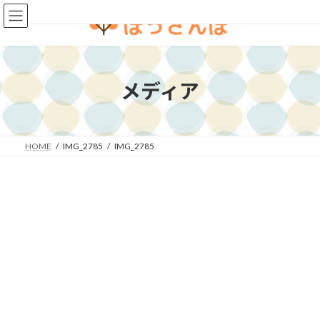
コ
ナ
ン
ビ
テ
ゲ
ン
ー
ツ
シ
へ
ョ
メディア
ス
ン
キ
に
ッ
移
プ
動
HOME
IMG_2785
IMG_2785