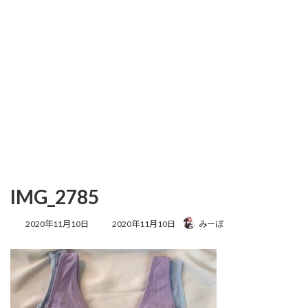
IMG_2785
最
2020年11月10日
2020年11月10日
みーぼ
終
更
新
日
時
: