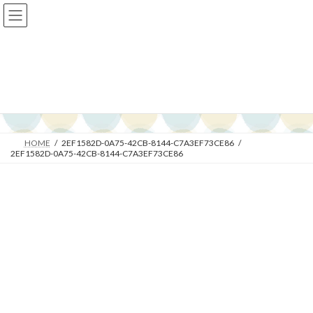
コ
ナ
ン
ビ
テ
ゲ
ン
ー
ツ
シ
へ
ョ
メディア
ス
ン
キ
に
ッ
移
プ
動
HOME
2EF1582D-0A75-42CB-8144-C7A3EF73CE86
2EF1582D-0A75-42CB-8144-C7A3EF73CE86