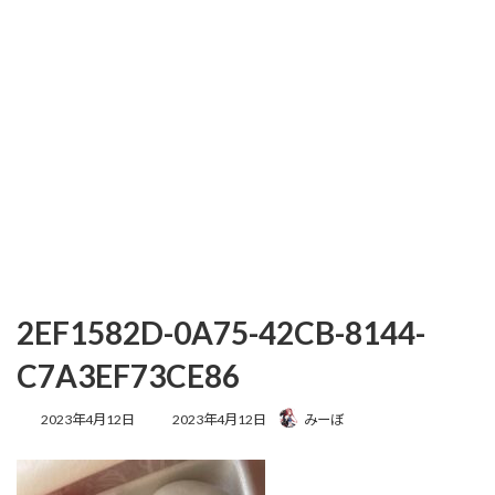
2EF1582D-0A75-42CB-8144-
C7A3EF73CE86
最
2023年4月12日
2023年4月12日
みーぼ
終
更
新
日