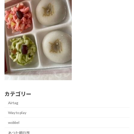
時
:
カテゴリー
Airtag
Way to play
wobbel
あつた朔日市